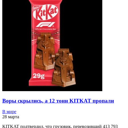
Воры скрылись, а 12 тонн KITKAT пропали
В мире
28 марта
KITKAT подтвердил, что грузовик, перевозивший 413 793