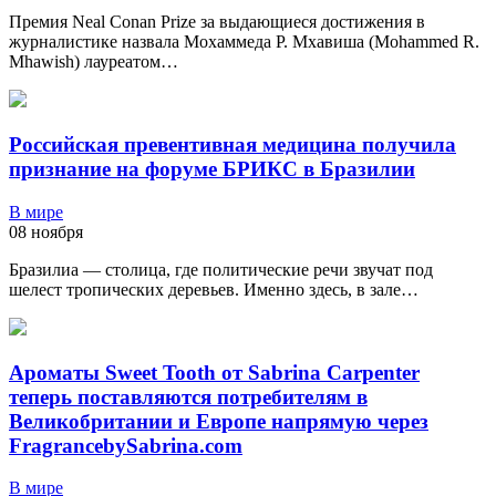
Премия Neal Conan Prize за выдающиеся достижения в
журналистике назвала Мохаммеда Р. Мхавиша (Mohammed R.
Mhawish) лауреатом…
Российская превентивная медицина получила
признание на форуме БРИКС в Бразилии
В мире
08 ноября
Бразилиа — столица, где политические речи звучат под
шелест тропических деревьев. Именно здесь, в зале…
Ароматы Sweet Tooth от Sabrina Carpenter
теперь поставляются потребителям в
Великобритании и Европе напрямую через
FragrancebySabrina.com
В мире