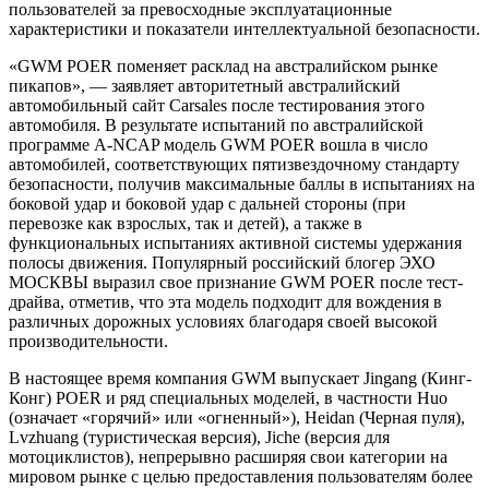
пользователей за превосходные эксплуатационные
характеристики и показатели интеллектуальной безопасности.
«GWM POER поменяет расклад на австралийском рынке
пикапов», — заявляет авторитетный австралийский
автомобильный сайт Carsales после тестирования этого
автомобиля. В результате испытаний по австралийской
программе A-NCAP модель GWM POER вошла в число
автомобилей, соответствующих пятизвездочному стандарту
безопасности, получив максимальные баллы в испытаниях на
боковой удар и боковой удар с дальней стороны (при
перевозке как взрослых, так и детей), а также в
функциональных испытаниях активной системы удержания
полосы движения. Популярный российский блогер ЭХО
МОСКВЫ выразил свое признание GWM POER после тест-
драйва, отметив, что эта модель подходит для вождения в
различных дорожных условиях благодаря своей высокой
производительности.
В настоящее время компания GWM выпускает Jingang (Кинг-
Конг) POER и ряд специальных моделей, в частности Huo
(означает «горячий» или «огненный»), Heidan (Черная пуля),
Lvzhuang (туристическая версия), Jiche (версия для
мотоциклистов), непрерывно расширяя свои категории на
мировом рынке с целью предоставления пользователям более