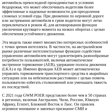
автомобиль превосходной проходимостью в условиях
бездорожья, что может обеспечивать водителям более
эффективные и надежные возможности для преодоления
сложных условий езды. При движении по неровной дороге
или застревании автомобиля в грязи водители могут легко
переключаться в режим 4L для активирования функции
увеличения крутящего момента на низких оборотах с целью
обеспечения устойчивого движения.
Эта модель также имеет множество интересных особенностей
с точки зрения интеллекта. В частности, на австралийском
рынке различные интеллектуальные функции содействия
управлению автомобилем могут удовлетворять разнообразные
потребности пользователей, включая автоматическое
экстренное торможение (AEB), удержание полосы движения
(LKA) и пр. Именно функция AEB может автоматически
управлять торможением транспортного средства в аварийных
ситуациях или на небезопасном расстоянии с целью помочь
пользователю избегать столкновений или уменьшать тяжесть
их последствий.
С 2021 года GWM POER представлен более чем в 50 странах
и регионах, включая Австралию, Чили, Россию, Южную
Африку, Египет, Ближний Восток и Лаос. Он привлек
огромное внимание и завоевал признание СМИ и